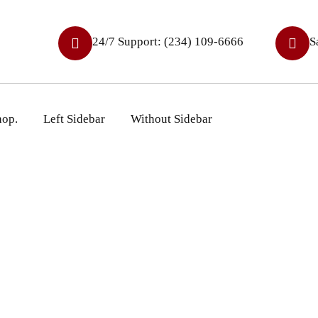
24/7 Support: (234) 109-6666
S
hop.
Left Sidebar
Without Sidebar
ro Case