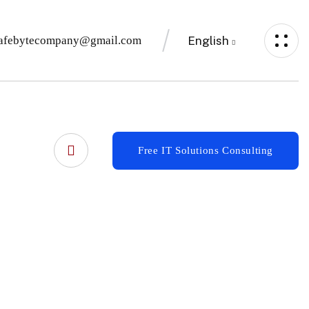
English
afebytecompany@gmail.com
Free IT Solutions Consulting